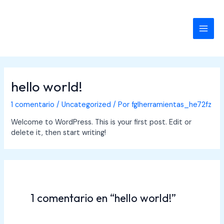
Ir
MAI
al
contenido
MEN
hello world!
1 comentario
/
Uncategorized
/ Por
fglherramientas_he72fz
Welcome to WordPress. This is your first post. Edit or
delete it, then start writing!
1 comentario en “hello world!”